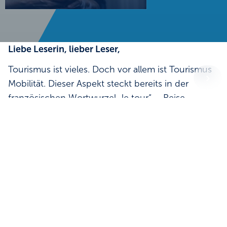
Liebe Leserin, lieber Leser,
Tourismus ist vieles. Doch vor allem ist Tourismus
Mobilität. Dieser Aspekt steckt bereits in der
französischen Wortwurzel „le tour“ – Reise,
Ausflug, Bewegung – und noch deutlicher im
mittlerweile überholten Vorgängerwort für
Tourismus, dem Fremdenverkehr. Dass Menschen
unterwegs sind, ist die Grundvoraussetzung für
die Existenz unserer ganzen Branche. Ohne
Mobilität kein Tourismus. Doch es gilt zusätzlich
noch eine andere Gleichung: Je besser die
Mobilitätsangebote einer Destination sind, desto
attraktiver wird sie für Besuchende und