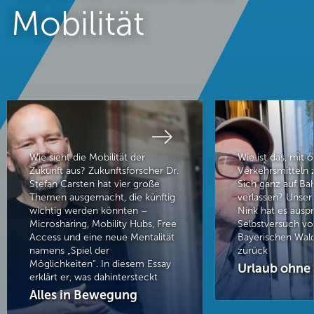
Mobilität
Wie sieht die Mobilität der
Wie ist das, mit 
Zukunft aus? Zukunftsforscher Dr.
Verkehrsmitteln 
Stefan Carsten hat vier große
Sich ganz auf Ba
Themen ausgemacht, die künftig
verlassen? Unser
wichtig werden könnten –
Nink hat es auspr
Microsharing, Mobility Hubs, Free
Selbstversuch vo
Access und eine neue Mentalität
Bayerischen Wal
namens „Spiel der
zurück
Möglichkeiten“. In diesem Essay
Urlaub ohne 
erklärt er, was dahintersteckt
Alles in Bewegung