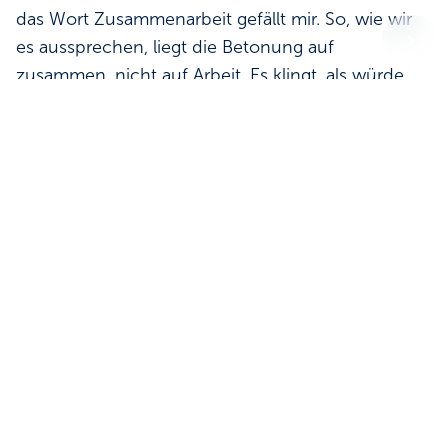
das Wort Zusammenarbeit gefällt mir. So, wie wir
es aussprechen, liegt die Betonung auf
zusammen, nicht auf Arbeit. Es klingt, als würde
die Arbeit weniger, wenn wir sie gemein­sam
verrichten. Oder als würde sie mehr bringen. Mehr
Wirkung, mehr Erfolg, auch mehr Spaß. „Komm,
wir machen das zusammen!“ – in dieser
Aufforderung steckt Schwung, Motivation,
Positivität und die wunderbare Mentalität des
gemeinsamen Ärmelhochkrempelns, wie sie die
Basis jeder gelungenen Gruppenunternehmung
darstellt.
Die Dinge gemeinsam anpacken – darum geht es
in dieser Ausgabe des BayTM Magazins, in der wir
uns mit dem Thema Kooperationen befassen.