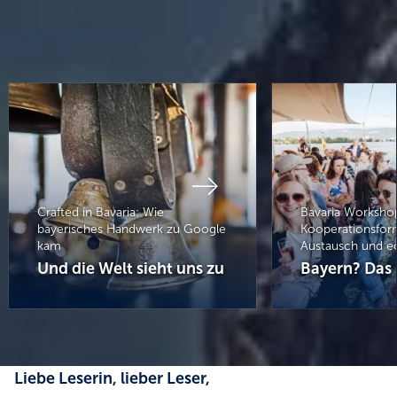
Crafted in Bavaria: Wie
Bavaria Worksho
bayerisches Handwerk zu Google
Kooperationsform
kam
Austausch und e
Und die Welt sieht uns zu
Bayern? Das s
Liebe Leserin, lieber Leser,