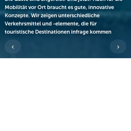
Mobilität vor Ort braucht es gute, innovative
Konzepte. Wir zeigen unterschiedliche
Verkehrsmittel und -elemente, die für
touristische Destinationen infrage kommen
B
ikesharing, Rufbus, Linienverkehr: Ein
zukunftsfähiges Mobilitätskonzept ist
nachhaltig, sichert im Idealfall die
lückenlose intermodale Fortbewegung am
Urlaubsort und reduziert den individuellen Pkw-
Verkehr. Dadurch erhöht sich die
Erholungsqualität. Weil die Nutzung von
Mobilitätsdiensten durch Gäste auch für eine
höhere Auslastung sorgt, lassen sich zudem