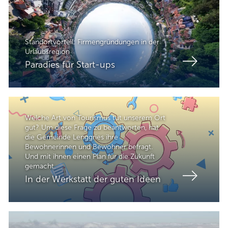
Standortvorteil: Firmengründungen in der
Urlaubsregion
Paradies für Start-ups
Welche Art von Tourismus tut unserem Ort
gut? Um diese Frage zu beantworten, hat
die Gemeinde Lenggries ihre
Bewohnerinnen und Bewohner befragt.
Und mit ihnen einen Plan für die Zukunft
gemacht.
In der Werkstatt der guten Ideen