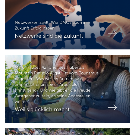
Netzwerken zählt: Wie DMOs auch in
Zukunft Erfolg haben
Netzwerke sind die Zukunft
Marc Traubel, 42, Chef des Hubertus
Mountain Refugio Allgäu, ist vom Tourismus
begeistert. Was ist sein Antrieb, was
empfindet er an seiner Arbeit als
sinnstiftend? Und wie gibt er die Freude,
Gastgeber zu sein, an seine Angestellen
weiter?
Weil’s glücklich macht