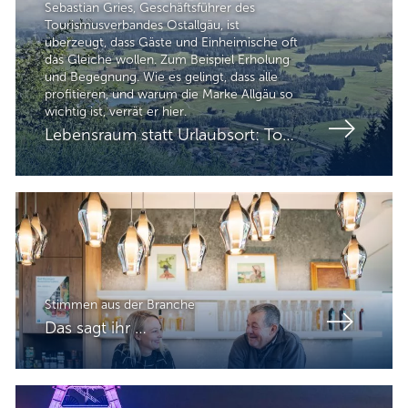
Sebastian Gries, Geschäftsführer des
Tourismusverbandes Ostallgäu, ist
überzeugt, dass Gäste und Einheimische oft
das Gleiche wollen. Zum Beispiel Erholung
und Begegnung. Wie es gelingt, dass alle
profitieren, und warum die Marke Allgäu so
wichtig ist, verrät er hier.
Lebensraum statt Urlaubsort: Tourismus made in Ostallgäu
Stimmen aus der Branche
Das sagt ihr …