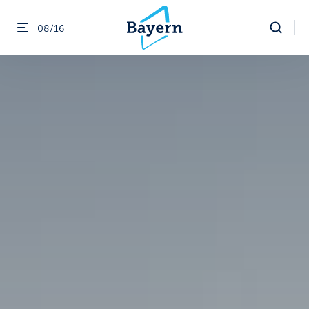
08/16
Menü öffnen
ßen