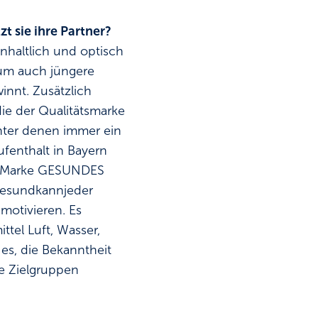
t sie ihre Partner?
haltlich und optisch
 um auch jüngere
nnt. Zusätzlich
ie der Qualitätsmarke
inter denen immer ein
fenthalt in Bayern
die Marke GESUNDES
esundkannjeder
motivieren. Es
tel Luft, Wasser,
 es, die Bekanntheit
e Zielgruppen