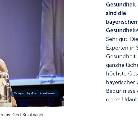
Gesundheit i
sind die
bayerischen
Gesundheits
Sehr gut. Di
Experten in
Gesundheit.
ganzheitlic
höchste Ges
bayerischer U
Bedürfnisse 
©Bayern.by-Gert Krautbauer
ob im Urlaub
rn.by-Gert Krautbauer