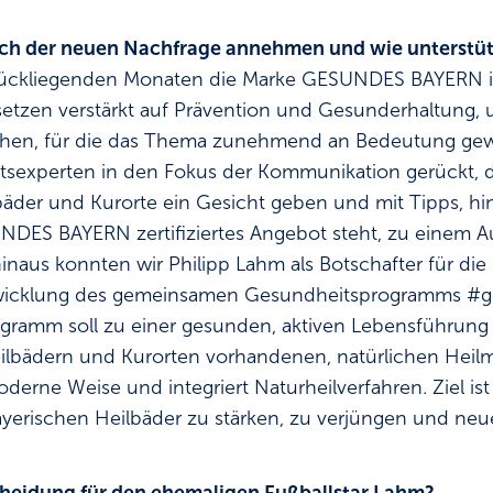
ich der neuen Nachfrage annehmen und wie unterstütz
rückliegenden Monaten die Marke GESUNDES BAYERN in
r setzen verstärkt auf Prävention und Gesunderhaltung,
chen, für die das Thema zunehmend an Bedeutung gewi
sexperten in den Fokus der Kommunikation gerückt, d
bäder und Kurorte ein Gesicht geben und mit Tipps, h
ES BAYERN zertifiziertes Angebot steht, zu einem Au
hinaus konnten wir Philipp Lahm als Botschafter für 
wicklung des gemeinsamen Gesundheitsprogramms #g
gramm soll zu einer gesunden, aktiven Lebensführung 
ilbädern und Kurorten vorhandenen, natürlichen Heilmit
erne Weise und integriert Naturheilverfahren. Ziel ist
yerischen Heilbäder zu stärken, zu verjüngen und neu