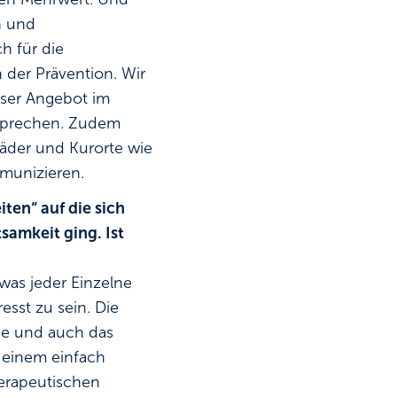
n und
h für die
 der Prävention. Wir
nser Angebot im
usprechen. Zudem
bäder und Kurorte wie
mmunizieren.
ten“ auf die sich
samkeit ging. Ist
was jeder Einzelne
sst zu sein. Die
uhe und auch das
 einem einfach
herapeutischen