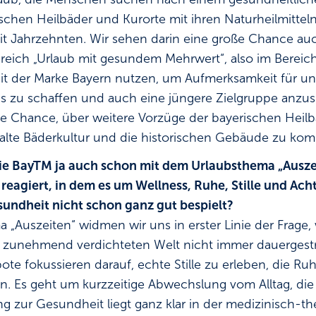
ischen Heilbäder und Kurorte mit ihren Naturheilmittel
eit Jahrzehnten. Wir sehen darin eine große Chance auc
ereich „Urlaub mit gesundem Mehrwert“, also im Bereich
it der Marke Bayern nutzen, um Aufmerksamkeit für u
s zu schaffen und auch eine jüngere Zielgruppe anz
die Chance, über weitere Vorzüge der bayerischen Heil
e alte Bäderkultur und die historischen Gebäude zu ko
die BayTM ja auch schon mit dem Urlaubsthema „Auszei
eagiert, in dem es um Wellness, Ruhe, Stille und Acht
undheit nicht schon ganz gut bespielt?
„Auszeiten“ widmen wir uns in erster Linie der Frage, 
r zunehmend verdichteten Welt nicht immer dauergestre
te fokussieren darauf, echte Stille zu erleben, die R
n. Es geht um kurzzeitige Abwechslung vom Alltag, die
g zur Gesundheit liegt ganz klar in der medizinisch-t