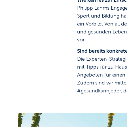
Wie kam es zur Ents
Philipp Lahms Engag
Sport und Bildung hab
ein Vorbild. Von all 
und gesunden Lebenss
vor.
Sind bereits konkre
Die Experten-Strateg
mit Tipps für zu Haus
Angeboten für einen 
Zudem sind wir mitt
#gesundkannjeder, d