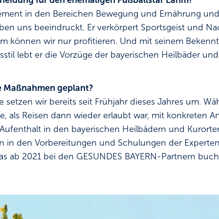
cheidung für den ehemaligen Fußballstar Lahm?
ement in den Bereichen Bewegung und Ernährung und s
en uns beeindruckt. Er verkörpert Sportsgeist und Nac
dem können wir nur profitieren. Und mit seinem Bekenn
til lebt er die Vorzüge der bayerischen Heilbäder un
te Maßnahmen geplant?
ie setzen wir bereits seit Frühjahr dieses Jahres um. 
e, als Reisen dann wieder erlaubt war, mit konkreten A
Aufenthalt in den bayerischen Heilbädern und Kurorte
en in den Vorbereitungen und Schulungen der Expert
as ab 2021 bei den GESUNDES BAYERN-Partnern buchba