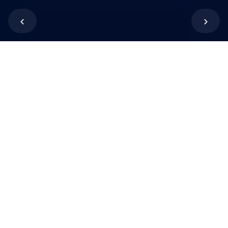
Text: Annette Rübesamen
S
tellt euch vor, ihr wollt ein Smartphone
kaufen. Und in den Weihnachtsferien einen
amerikanischen Freizeitpark besuchen.
Informiert euch bitte online. Das neue Handy soll
bestimmte Eigenschaften haben. Ebenso der