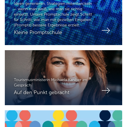
Ideen generieren, Strategien mitentwickeln
– wenn man weiß, wie man sie richtig
einsetzt. Unsere Promptschule zeigt Schritt
für Schritt, wie man mit gezielten Eingaben
(Prompts) bessere Ergebnisse erzielt.
Kleine Promptschule
Tourismusministerin Michaela Kaniber im
Gespräch
Auf den Punkt gebracht