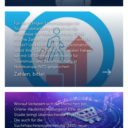
Für die richtigen Entscheidungen im
Tourismusmarketing braucht es die
Ergebnisse der Markt-forschung. Doch
welche Zahlen und Studien helfen wirklich
weiter? Und wann sollte eine Destination
selbst ihre Gäste befragen? Darüber haben
wir mit Ulf Sonntag vom Institut für
Tourismus- und Bäderforschung in
Nordeuropa (NIT) gesprochen
Zahlen, bitte!
Worauf verlassen sich die Menschen bei
Online-Kaufentscheidungen? Eine aktuelle
Studie bringt überraschende Ergebnisse.
Die auch für die
Suchmaschinenoptimierung (SEO) neue