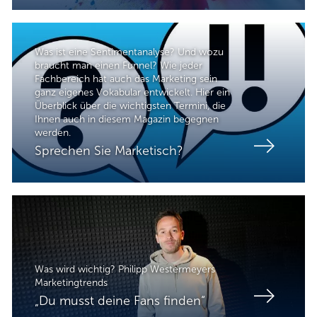
Was ist eine Sentimentanalyse? Und wozu
braucht man einen Funnel? Wie jeder
Fachbereich hat auch das Marketing sein
ganz eigenes Vokabular entwickelt. Hier ein
Überblick über die wichtigsten Termini, die
Ihnen auch in diesem Magazin begegnen
werden.
Sprechen Sie Marketisch?
Was wird wichtig? Philipp Westermeyers
Marketingtrends
„Du musst deine Fans finden“