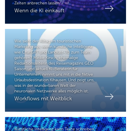
Zeiten anbrechen lassen
Wenn die KI einkauft
Wie sieht der Alltag im touristischen
Marketing aus, wenn künstliche Intelligenz
wie ChatGPT und Landlust-7B zum Team
gehören? Meike Kirsch, ehemalige
Redaktionsleiterin des Reisemagazins GEO
Saison und aktuell KI-Beraterin für
Unternehmen, nimmt uns mit in die fiktive
Urlaubsdestination Kihausen. Und zeigt uns,
was in der wunderbaren Welt der
neuronalen Netzwerke alles möglich ist.
Workflows mit Weitblick
Künstliche Intelligenz kann Texte schreiben,