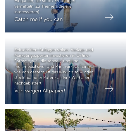
Hingucker, die sofort Emotionen
vermitteln. Zu Themen, die alle
interessieren)
Catch me if you can
Zeitschriften-Auflagen sinken. Verlage und
Marketingexperten investieren in Online-
Formate, weil die schnell, jung und
multimedial sind. Und Print wirkt auf einmal
wie von gestern. Ist das wirklich so – oder
steckt da noch Potenzial drin? Wir haben
nachgeblättert
Von wegen Altpapier!