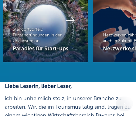
Standortvorteil:
Firmengründungen in der
Netzwerken zähl
Urlaubsregion
auch in Zukunft 
Paradies für Start-ups
Liebe Leserin, lieber Leser,
ich bin unheimlich stolz, in unserer Branche zu
arbeiten. Wir, die im Tourismus tätig sind, tragen zu
einem wichtigen Wirtschaftsbereich Bayerns bei.
Die Zahlen sind beeindruckend: zweistellige
Milliardenumsätze, dank der mehr als 100 Millionen