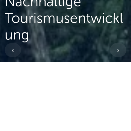
Nachhaltige
Tourismusentwickl
ung
Was ist nachhaltige Tourismusentwicklung?
Nachhaltiger Tourismus ist mehr als
Umweltschutz. Er ist „langfristig, d. h. in Bezug auf
heutige wie auf zukünftige Generationen, ethisch
und sozial gerecht und kulturell angepasst,
ökologisch tragfähig sowie wirtschaftlich sinnvoll
und ergiebig” (Forum Umwelt und Entwicklung,
1999). Ökonomische, soziale und ökologische