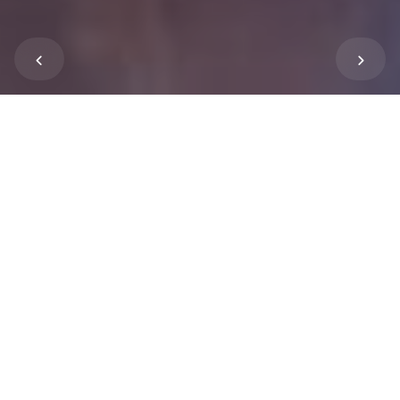
Peter Meroth
Autor
D
igitalisierung und Nachhaltigkeit sind große
Themen unserer Zeit. Auf den ersten Blick
sieht es fast aus, als schlössen sie sich